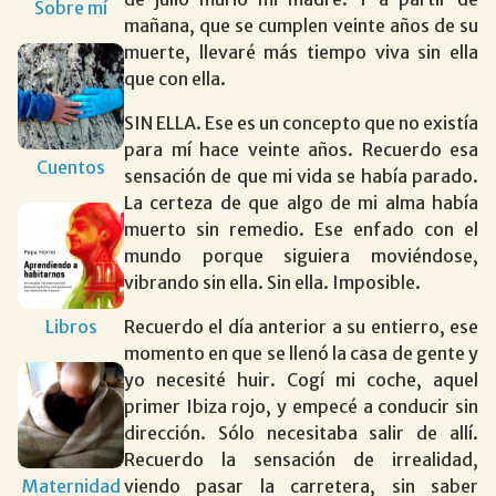
Sobre mí
mañana, que se cumplen veinte años de su
muerte, llevaré más tiempo viva sin ella
que con ella.
SIN ELLA. Ese es un concepto que no existía
para mí hace veinte años. Recuerdo esa
Cuentos
sensación de que mi vida se había parado.
La certeza de que algo de mi alma había
muerto sin remedio. Ese enfado con el
mundo porque siguiera moviéndose,
vibrando sin ella. Sin ella. Imposible.
Libros
Recuerdo el día anterior a su entierro, ese
momento en que se llenó la casa de gente y
yo necesité huir. Cogí mi coche, aquel
primer Ibiza rojo, y empecé a conducir sin
dirección. Sólo necesitaba salir de allí.
Recuerdo la sensación de irrealidad,
Maternidad
viendo pasar la carretera, sin saber