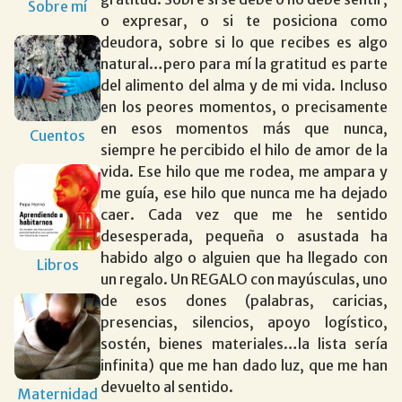
Sobre mí
o expresar, o si te posiciona como
deudora, sobre si lo que recibes es algo
natural…pero para mí la gratitud es parte
del alimento del alma y de mi vida. Incluso
en los peores momentos, o precisamente
en esos momentos más que nunca,
Cuentos
siempre he percibido el hilo de amor de la
vida. Ese hilo que me rodea, me ampara y
me guía, ese hilo que nunca me ha dejado
caer. Cada vez que me he sentido
desesperada, pequeña o asustada ha
habido algo o alguien que ha llegado con
Libros
un regalo. Un REGALO con mayúsculas, uno
de esos dones (palabras, caricias,
presencias, silencios, apoyo logístico,
sostén, bienes materiales…la lista sería
infinita) que me han dado luz, que me han
devuelto al sentido.
Maternidad