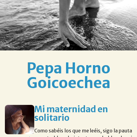
Pepa Horno
Goicoechea
Mi maternidad en
solitario
Como sabéis los que me leéis, sigo la pauta