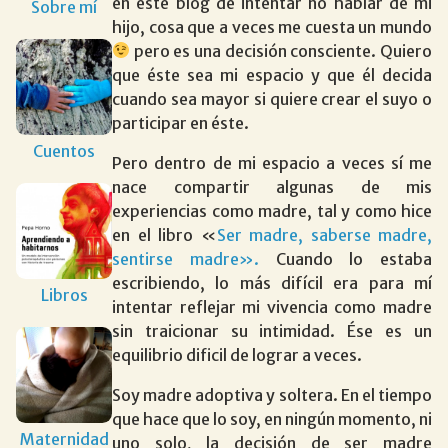
en este blog de intentar no hablar de mi
Sobre mí
hijo, cosa que a veces me cuesta un mundo
pero es una decisión consciente. Quiero
que éste sea mi espacio y que él decida
cuando sea mayor si quiere crear el suyo o
participar en éste.
Cuentos
Pero dentro de mi espacio a veces sí me
nace compartir algunas de mis
experiencias como madre, tal y como hice
en el libro «
Ser madre, saberse madre,
sentirse madre».
Cuando lo estaba
escribiendo, lo más difícil era para mí
Libros
intentar reflejar mi vivencia como madre
sin traicionar su intimidad. Ése es un
equilibrio dificil de lograr a veces.
Soy madre adoptiva y soltera. En el tiempo
que hace que lo soy, en ningún momento, ni
Maternidad
uno solo, la decisión de ser madre