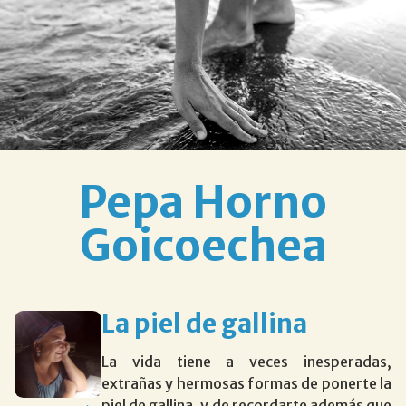
Pepa Horno
Goicoechea
La piel de gallina
La vida tiene a veces inesperadas,
extrañas y hermosas formas de ponerte la
piel de gallina, y de recordarte además que