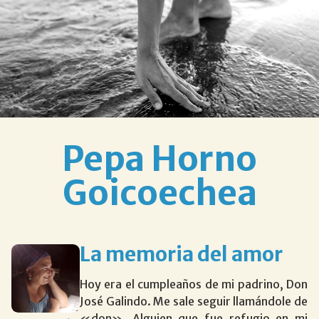
Pepa Horno
Goicoechea
La memoria del amor
Hoy era el cumpleaños de mi padrino, Don
José Galindo. Me sale seguir llamándole de
«don». Alguien que fue refugio en mi