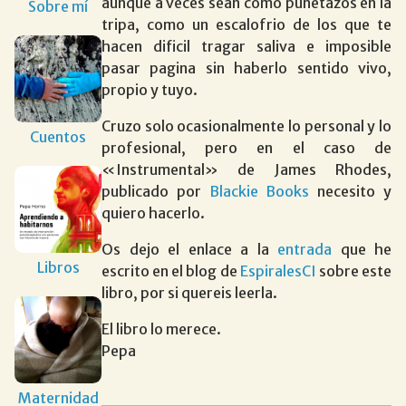
aunque a veces sean como puñetazos en la
Sobre mí
tripa, como un escalofrio de los que te
hacen dificil tragar saliva e imposible
pasar pagina sin haberlo sentido vivo,
propio y tuyo.
Cruzo solo ocasionalmente lo personal y lo
Cuentos
profesional, pero en el caso de
«Instrumental» de James Rhodes,
publicado por
Blackie Books
necesito y
quiero hacerlo.
Os dejo el enlace a la
entrada
que he
Libros
escrito en el blog de
EspiralesCI
sobre este
libro, por si quereis leerla.
El libro lo merece.
Pepa
Maternidad