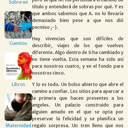
Sobre mí
título y entenderá de sobras por qué. Y es
que ambos sabemos que A. no lo llevaría
demasiado bien pese a que nos dió
permiso ;-).
Hay vivencias que son difíciles de
Cuentos
describir, viajes de los que vuelves
diferente. Algo dentro de ti ha cambiado y
no tiene vuelta. Esta semana ha sido así
para nosotros cuatro, y en el fondo para
nosotros cinco.
Libros
Y lo es todo. Un bolso abierto que abre el
camino a confiar. Los sitios para aparcar a
la primera que hacen presentes a los
angeles. Un palacio construido para
alguien amado en el que se opta por
preservar la felicidad y se planifica un
Maternidad
regalo sorpresa. Un tren lleno que nos