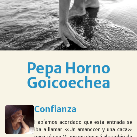
Pepa Horno
Goicoechea
Confianza
Habíamos acordado que esta entrada se
iba a llamar «Un amanecer y una caca»
pero sé que M. me perdonará el cambio de