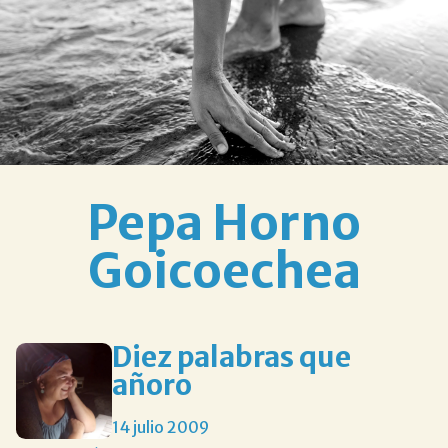
Pepa Horno
Goicoechea
diez palabras que
añoro
14 julio 2009