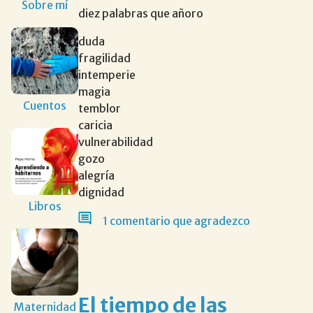
Sobre mí
diez palabras que añoro
duda
fragilidad
intemperie
magia
Cuentos
temblor
caricia
vulnerabilidad
gozo
alegría
dignidad
Libros
1 comentario que agradezco
el tiempo de las
Maternidad