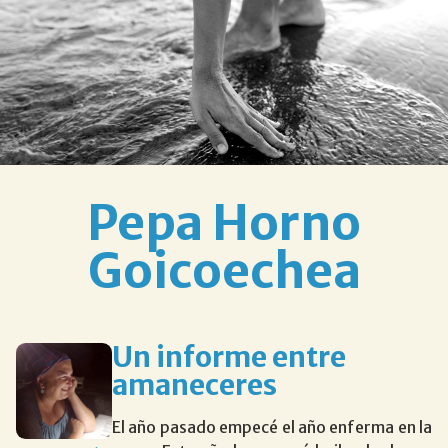
Pepa Horno
Goicoechea
Un informe entre
amaneceres
El año pasado empecé el año enferma en la