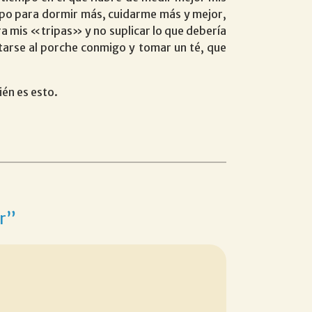
po para dormir más, cuidarme más y mejor,
tra mis «tripas» y no suplicar lo que debería
ntarse al porche conmigo y tomar un té, que
én es esto.
ar”