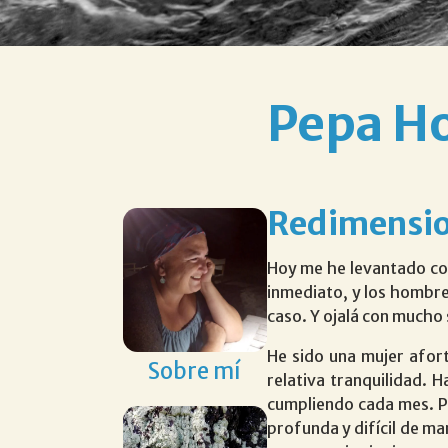
Pepa H
Redimensio
Hoy me he levantado con
inmediato, y los hombr
caso. Y ojalá con mucho
He sido una mujer afor
Sobre mí
relativa tranquilidad. 
cumpliendo cada mes. P
profunda y difícil de ma