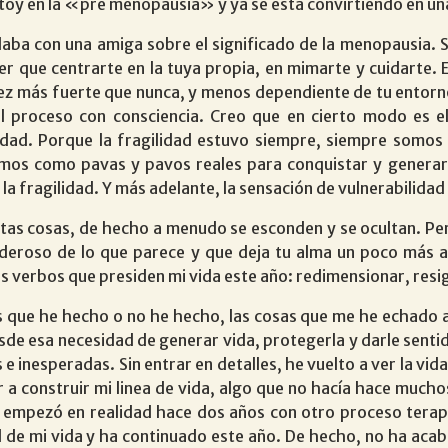
toy en la «pre menopausia» y ya se está convirtiendo en una
blaba con una amiga sobre el significado de la menopausia.
er que centrarte en la tuya propia, en mimarte y cuidarte.
 vez más fuerte que nunca, y menos dependiente de tu entor
 el proceso con consciencia. Creo que en cierto modo es e
lidad. Porque la fragilidad estuvo siempre, siempre somos 
os como pavas y pavos reales para conquistar y generar vi
e la fragilidad. Y más adelante, la sensación de vulnerabilid
stas cosas, de hecho a menudo se esconden y se ocultan. Pe
roso de lo que parece y que deja tu alma un poco más a 
s verbos que presiden mi vida este año: redimensionar, resig
s que he hecho o no he hecho, las cosas que me he echado 
sde esa necesidad de generar vida, protegerla y darle sentid
e inesperadas. Sin entrar en detalles, he vuelto a ver la vida
r a construir mi linea de vida, algo que no hacía hace mucho
o empezó en realidad hace dos años con otro proceso terapé
 de mi vida y ha continuado este año. De hecho, no ha acab