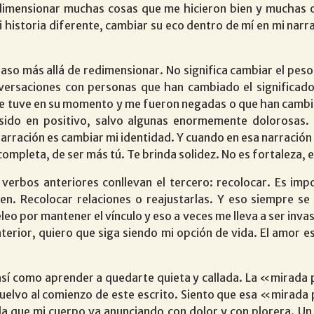
imensionar muchas cosas que me hicieron bien y muchas o
i historia diferente, cambiar su eco dentro de mí en mi nar
paso más allá de redimensionar. No significa cambiar el peso 
versaciones con personas que han cambiado el significad
e tuve en su momento y me fueron negadas o que han cambiad
sido en positivo, salvo algunas enormemente dolorosas. 
narración es cambiar mi identidad. Y cuando en esa narració
ompleta, de ser más tú. Te brinda solidez. No es fortaleza, e
verbos anteriores conllevan el tercero: recolocar. Es impo
ien. Recolocar relaciones o reajustarlas. Y eso siempre s
leo por mantener el vínculo y eso a veces me lleva a ser in
terior, quiero que siga siendo mi opción de vida. El amor es 
o así como aprender a quedarte quieta y callada. La «mirad
vuelvo al comienzo de este escrito. Siento que esa «mirada
a que mi cuerpo va anunciando con dolor y con plorera. Un