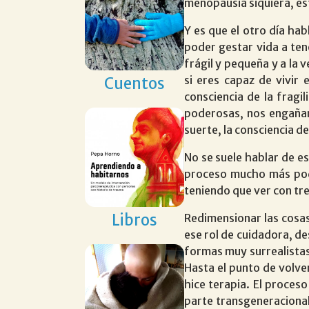
menopausia siquiera, es
Y es que el otro día ha
poder gestar vida a ten
frágil y pequeña y a la
si eres capaz de vivir
Cuentos
consciencia de la fragi
poderosas, nos engañam
suerte, la consciencia d
No se suele hablar de e
proceso mucho más pode
teniendo que ver con tre
Libros
Redimensionar las cosa
ese rol de cuidadora, de
formas muy surrealistas 
Hasta el punto de volve
hice terapia. El proces
parte transgeneracional