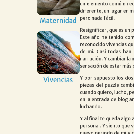
un elemento común: red
diferente, un lugar en m
pero nada fácil.
Maternidad
Resignificar, que es un 
Este año he tenido con
reconocido vivencias qu
de mí. Casi todas han 
narración. Y cambiar la 
sensación de estar más c
Y por supuesto los dos 
Vivencias
piezas del puzzle camb
cuando quiero, lucho, pe
en la entrada de blog an
luchando.
Y al final te queda alg
personal. Y siento que 
nuevo periodo de mi vid