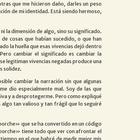
tras que me hicieron daño, darles un peso
ración de mi identidad. Está siendo hermoso,
ni la dimensión de algo, sino su significado.
o de cosas que habían sucedido, o que han
o la huella que esas vivencias dejó dentro
Pero cambiar el significado es cambiar la
n se legitiman vivencias negadas produce una
s solidez.
sible cambiar la narración sin que algunas
e me dio especialmente mal. Soy de las que
vasiva y a desprotegerme. Pero como expliqué
algo tan valioso y tan frágil que lo seguiré
a porche» que se ha convertido en un código
 porche» tiene todo que ver con afrontar el
 tiempo en el que habré de medir mejor mis