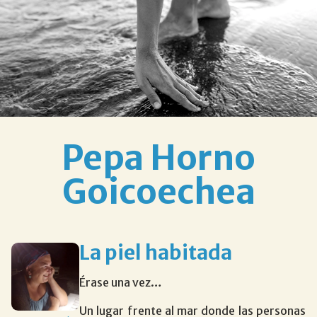
Pepa Horno
Goicoechea
La piel habitada
Érase una vez…
Un lugar frente al mar donde las personas