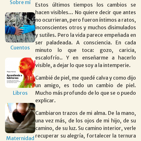
Sobre mí
Estos últimos tiempos los cambios se
hacen visibles… No quiere decir que antes
no ocurrieran, pero fueron íntimos a ratos,
inconscientes otros y muchos disimulados
y sutiles. Pero la vida parece empeñada en
ser paladeada. A consciencia. En cada
Cuentos
minuto lo que toca: gozo, caricia,
escalofrío.. Y en enseñarme a hacerlo
visible, a dejar lo que soy a la intemperie.
Cambié de piel, me quedé calva y como dijo
un amigo, es todo un cambio de piel.
Libros
Mucho más profundo de lo que se o puedo
explicar.
Cambiaron trazos de mi alma. De la mano,
una vez más, de los ojos de mi hijo, de su
camino, de su luz. Su camino interior, verle
recuperar su alegría, fortalecer la ternura
Maternidad