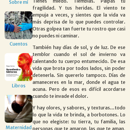
Tienes miedo. Tiemblas. Palpas tu
Sobre mí
fragilidad. Y tus heridas. El viento te
empuja a veces, y sientes que la vida va
más deprisa de lo que puedes controlar.
Otras golpea tan fuerte tu rostro que casi
no puedes ni caminar.
Cuentos
También hay días de sol, y de luz. De ese
temblor cuando el sol de invierno va
calentando tu cuerpo entumecido. De esa
vida que brota por todos lados, sin poder
detenerla. Sin quererlo tampoco. Días de
amaneceres en la mar, donde el agua te
Libros
acuna. Pero de esos es difícil acordarse
cuando te invade el dolor.
Y hay olores, y sabores, y texturas…todo
lo que la vida te brinda, a borbotones. Lo
que no elegiste: tu tierra, tu familia, las
Maternidad
personas que te amaron, las que te aman,