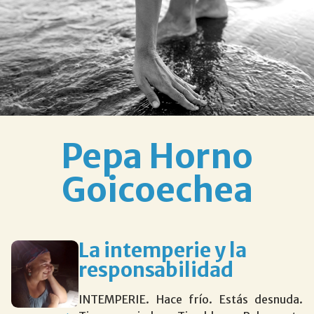
Pepa Horno
Goicoechea
La intemperie y la
responsabilidad
INTEMPERIE. Hace frío. Estás desnuda.