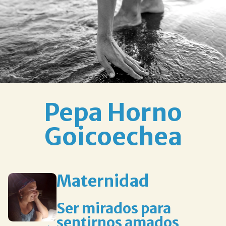
Pepa Horno
Goicoechea
Maternidad
Ser mirados para
sentirnos amados