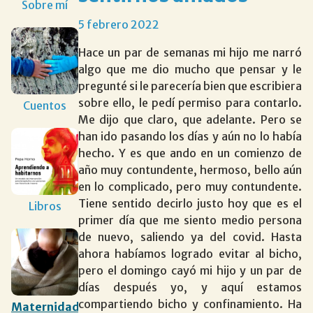
Sobre mí
5 febrero 2022
Hace un par de semanas mi hijo me narró
algo que me dio mucho que pensar y le
pregunté si le parecería bien que escribiera
sobre ello, le pedí permiso para contarlo.
Cuentos
Me dijo que claro, que adelante. Pero se
han ido pasando los días y aún no lo había
hecho. Y es que ando en un comienzo de
año muy contundente, hermoso, bello aún
en lo complicado, pero muy contundente.
Tiene sentido decirlo justo hoy que es el
Libros
primer día que me siento medio persona
de nuevo, saliendo ya del covid. Hasta
ahora habíamos logrado evitar al bicho,
pero el domingo cayó mi hijo y un par de
días después yo, y aquí estamos
compartiendo bicho y confinamiento. Ha
Maternidad