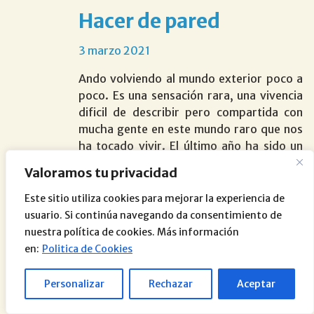
Hacer de pared
3 marzo 2021
Ando volviendo al mundo exterior poco a
poco. Es una sensación rara, una vivencia
dificil de describir pero compartida con
mucha gente en este mundo raro que nos
ha tocado vivir. El último año ha sido un
año muy denso, muy intenso. Lo ha sido de
Valoramos tu privacidad
puertas afuera pero también hacia dentro.
Y no sólo por todo lo que ha sucedido en el
Este sitio utiliza cookies para mejorar la experiencia de
mundo sino por lo que hemos vivido en
usuario. Si continúa navegando da consentimiento de
casa. Una parte de la vivencia en casa ha
nuestra política de cookies. Más información
sido una lesión extraña que se hizo mi hijo
en:
Politica de Cookies
en el tobillo y que después de meses de
peripecias hasta llegar a un diagnóstico
Personalizar
Rechazar
Aceptar
claro le ha hecho pasar por el quirófano